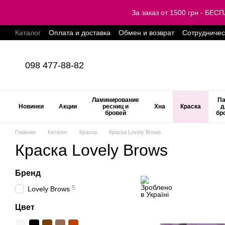
Перейти к основному контенту
За заказ от 1500 грн - Б
Каталог
Оплата и доставка
Обмен и возврат
Сотрудничес
098 477-88-82
Ламинирование
Па
Новинки
Акции
ресниц и
Хна
Краска
д
бровей
бр
Главная
Каталог
Краска
Краска Lovely Brows
Краска Lovely Brows
Бренд
5
Lovely Brows
Цвет