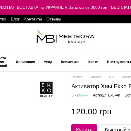
ЕСПЛАТНАЯ ДОСТАВКА по УКРАИНЕ // За заказ от 3000 грн - БЕСП
тво
Блог
Контакты
Отзывы
ста
ля
Депиляция
Уход
Косметика
Кисти
Инструменты
овей
Главная
Каталог
Хна
Актив
Активатор Хны Ekko 
В наличии
Артикул: EkB-Ah
Ост
120.00 грн
Купить
Быстрый з