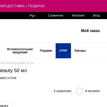
ЛАТНАЯ ДОСТАВКА + ПОДАРОК
Рус
Сравнение
Желания
Вход
Мой заказ
Вспомогательная
Подарки
CPNP
Бренды
продукция
атор Хны Ekko Beauty 50 мл
Beauty 50 мл
авить отзыв
К сравнению
В желания
аказ