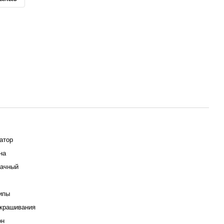
атор
на
рачный
ипы
крашивания
он