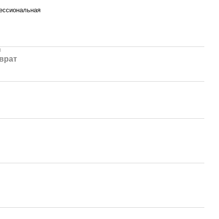
ессиональная
и
врат