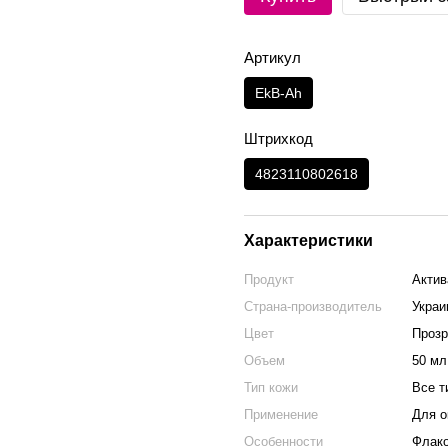
Артикул
EkB-Ah
Штрихкод
4823110802618
Характеристики
Продукт
Актив
Страна-производитель
Украи
Цвет
Проз
Объем
50 мл
Тип кожи
Все т
Применение
Для о
Особенности
Флак