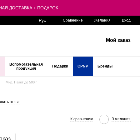
ЛАТНАЯ ДОСТАВКА + ПОДАРОК
Рус
Сравнение
Желания
Вход
Мой заказ
Вспомогательная
Подарки
CPNP
Бренды
продукция
Мир. Пакет до 500 г
авить отзыв
К сравнению
В желания
аказ