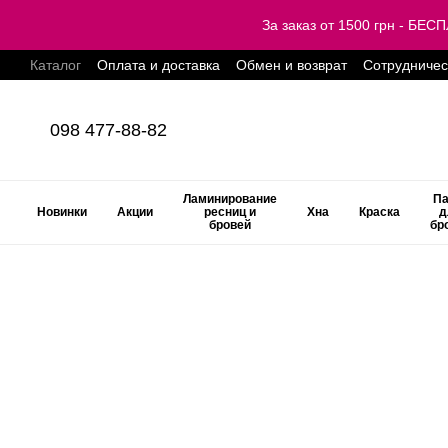
Перейти к основному контенту
За заказ от 1500 грн - Б
Каталог
Оплата и доставка
Обмен и возврат
Сотрудничес
098 477-88-82
Ламинирование
Па
Новинки
Акции
ресниц и
Хна
Краска
д
бровей
бр