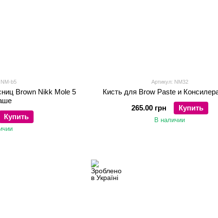
: NM-b5
Артикул: NM32
сниц Brown Nikk Mole 5
Кисть для Brow Paste и Консиле
аше
265.00 грн
Купить
Купить
В наличии
ичии