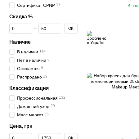
17
Сертификат CPNP
В нал
Скидка %
От Скидка %
До Скидка %
OK
Наличие
114
В наличии
6
Нет в наличии
9
Ожидается
19
Распродано
Классификация
132
Профессиональная
29
Домашний уход
55
Масс маркет
Цена, грн
От Цена, грн
До Цена, грн
OK