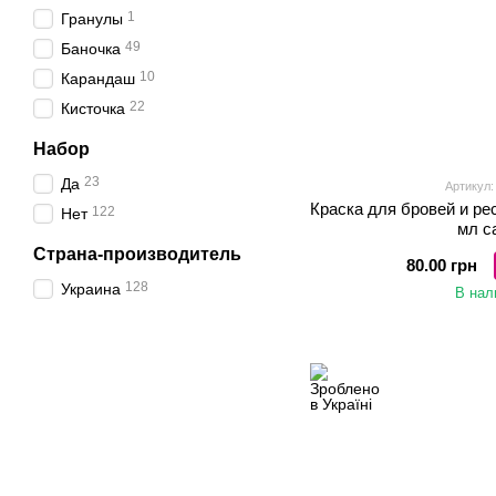
1
Гранулы
49
Баночка
10
Карандаш
22
Кисточка
Набор
23
Да
Артикул
Краска для бровей и ре
122
Нет
мл с
Страна-производитель
80.00 грн
128
Украина
В нал