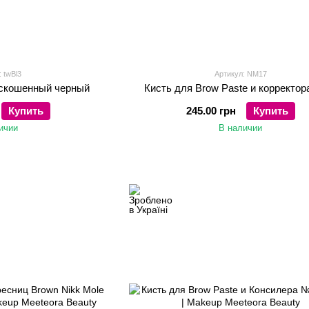
 twBl3
Артикул: NM17
 скошенный черный
Кисть для Brow Paste и корректо
Купить
245.00 грн
Купить
ичии
В наличии