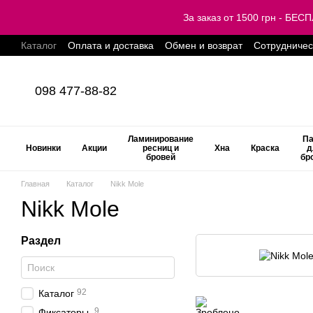
Перейти к основному контенту
За заказ от 1500 грн - Б
Каталог
Оплата и доставка
Обмен и возврат
Сотрудничес
098 477-88-82
Ламинирование
Па
Новинки
Акции
ресниц и
Хна
Краска
д
бровей
бр
Главная
Каталог
Nikk Mole
Nikk Mole
Раздел
92
Каталог
9
Фиксаторы