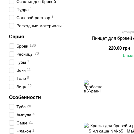
1
Счастье для бровей
1
Пудра
1
Солевой раствор
1
Расходные материалы
Артикул:
Серия
Пинцет для бровей
136
Брови
220.00 грн
70
Ресницы
В нал
7
Губы
11
Веки
5
Тело
22
Лицо
Особенности
20
Туба
4
Ампула
21
Саше
1
Флакон