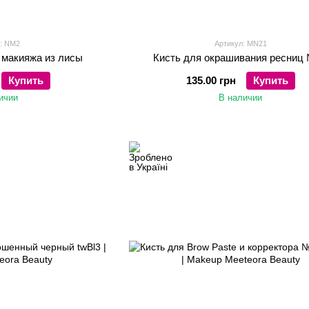
л: NM2
Артикул: MN21
 макияжа из лисы
Кисть для окрашивания ресниц
Купить
135.00 грн
Купить
ичии
В наличии