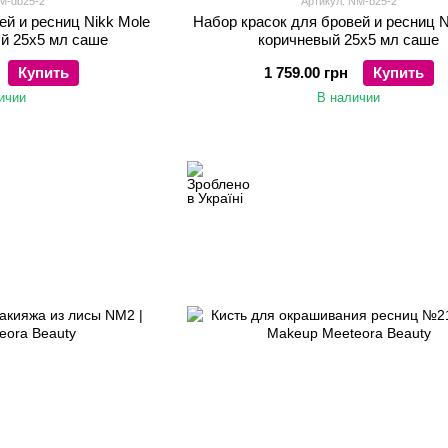
M-db25-2
Артикул: NM-b25-2
ей и ресниц Nikk Mole
Набор красок для бровей и ресниц N
й 25х5 мл саше
коричневый 25х5 мл саше
Купить
1 759.00 грн
Купить
ичии
В наличии