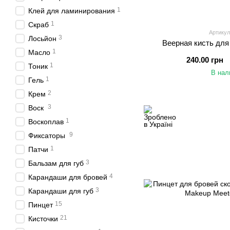
1
Клей для ламинирования
1
Скраб
Артику
3
Лосьйон
Веерная кисть для
1
Масло
240.00 грн
1
Тоник
В нал
1
Гель
2
Крем
3
Воск
1
Воскоплав
9
Фиксаторы
1
Патчи
3
Бальзам для губ
4
Карандаши для бровей
3
Карандаши для губ
15
Пинцет
21
Кисточки