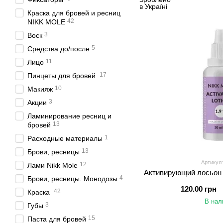
Краска для бровей и ресниц
42
NIKK MOLE
3
Воск
5
Средства до/после
11
Лицо
17
Пинцеты для бровей
10
Макияж
3
Акции
Ламинирование ресниц и
13
бровей
1
Расходные материалы
13
Брови, ресницы
Артикул:
12
Лами Nikk Mole
Активирующий лосьон 
4
Брови, ресницы. Монодозы
120.00 грн
42
Краска
В нал
3
Губы
15
Паста для бровей