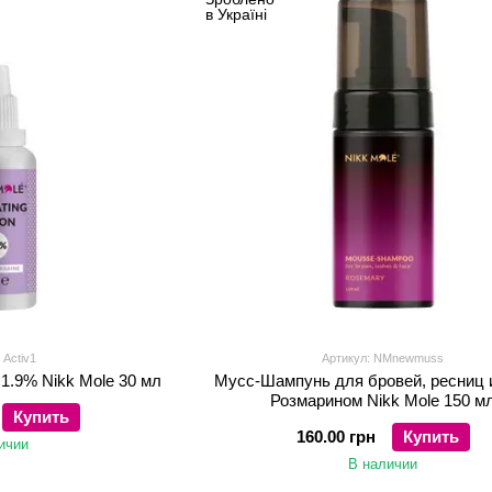
 Activ1
Артикул: NMnewmuss
1.9% Nikk Mole 30 мл
Мусс-Шампунь для бровей, ресниц 
Розмарином Nikk Mole 150 м
Купить
160.00 грн
Купить
ичии
В наличии