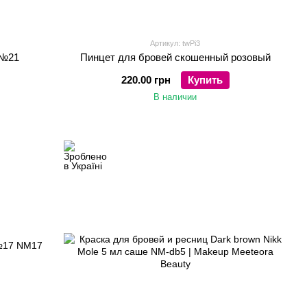
Артикул: twPi3
 №21
Пинцет для бровей скошенный розовый
220.00 грн
Купить
В наличии