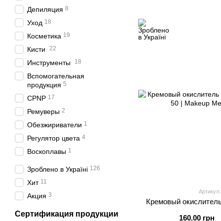
8
Депиляция
18
Уход
19
Косметика
22
Кисти
18
Инструменты
Вспомогательная
5
продукция
17
CPNP
2
Ремуверы
1
Обезжириватели
4
Регулятор цвета
1
Воскоплавы
126
Зроблено в Україні
11
Хит
Артикул:
3
Акция
Кремовый окислитель
Сертификация продукции
160.00 грн