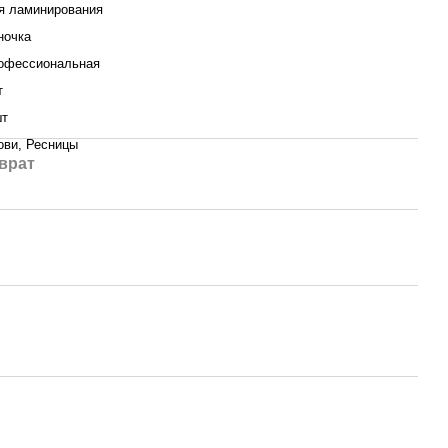
я ламинирования
ночка
офессиональная
т
шт
ови, Ресницы
врат