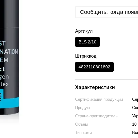
Сообщить, когда появ
Артикул
BLS 2/10
Штрихкод
4823110801802
Характеристики
Сертификация продукции
Се
Продукт
Со
Страна-производитель
Ук
Объем
10
Тип кожи
Вс