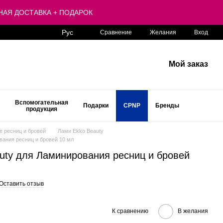
ЛАТНАЯ ДОСТАВКА + ПОДАРОК
Рус
Сравнение
Желания
Вход
Мой заказ
Вспомогательная
Подарки
CPNP
Бренды
продукция
 ресниц и бровей
Лами Ekko Beauty
вания ресниц и бровей 10 мл
uty для Ламинирования ресниц и бровей
Оставить отзыв
К сравнению
В желания