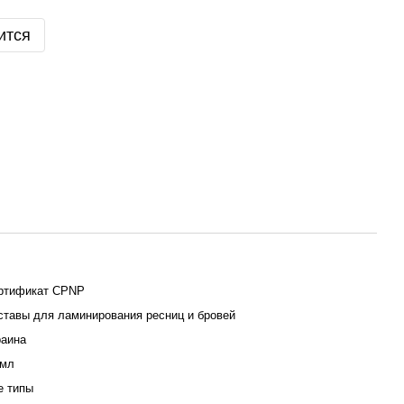
ится
ртификат CPNP
ставы для ламинирования ресниц и бровей
раина
 мл
е типы