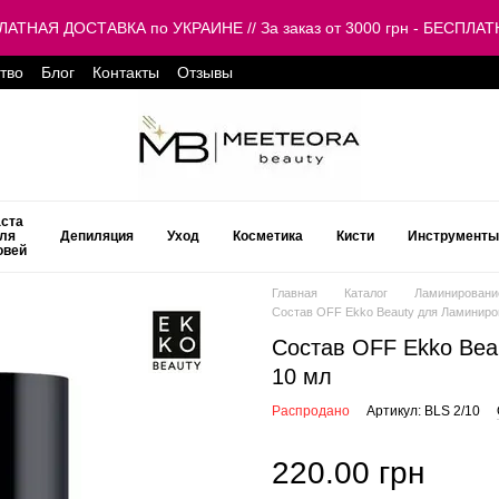
ЕСПЛАТНАЯ ДОСТАВКА по УКРАИНЕ // За заказ от 3000 грн - БЕСП
тво
Блог
Контакты
Отзывы
ста
ля
Депиляция
Уход
Косметика
Кисти
Инструменты
овей
Главная
Каталог
Ламинирование
Состав OFF Ekko Beauty для Ламиниро
Состав OFF Ekko Bea
10 мл
Распродано
Артикул: BLS 2/10
220.00 грн