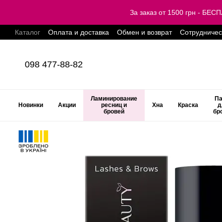
Перейти к основному контенту
За заказ от 1500 грн - Б
Каталог
Оплата и доставка
Обмен и возврат
Сотрудничес
098 477-88-82
Ламинирование
Па
Новинки
Акции
ресниц и
Хна
Краска
д
бровей
бр