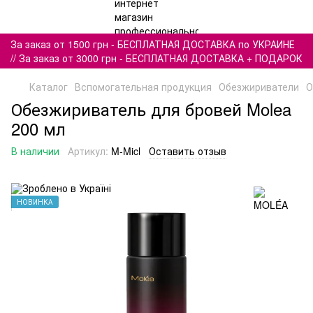
За заказ от 1500 грн - БЕСПЛАТНАЯ ДОСТАВКА по УКРАИНЕ
// За заказ от 3000 грн - БЕСПЛАТНАЯ ДОСТАВКА + ПОДАРОК
Каталог
Вспомогательная продукция
Обезжириватели
О
Обезжириватель для бровей Molea
200 мл
В наличии
Артикул:
M-Micl
Оставить отзыв
НОВИНКА