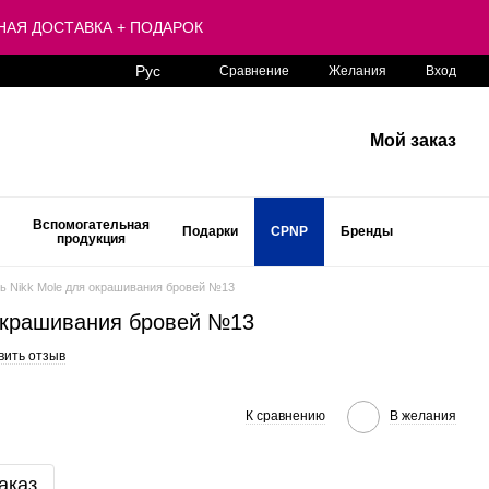
ЛАТНАЯ ДОСТАВКА + ПОДАРОК
Рус
Сравнение
Желания
Вход
Мой заказ
Вспомогательная
Подарки
CPNP
Бренды
продукция
ь Nikk Mole для окрашивания бровей №13
 окрашивания бровей №13
вить отзыв
К сравнению
В желания
аказ