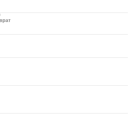
и
врат