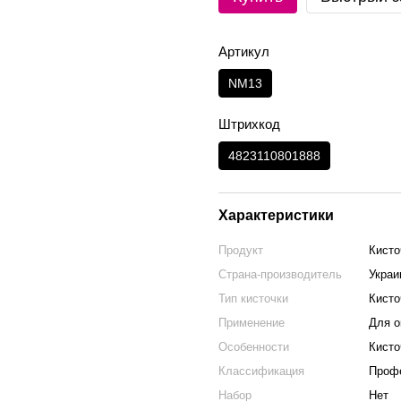
Артикул
NM13
Штрихкод
4823110801888
Характеристики
Продукт
Кисто
Страна-производитель
Украи
Тип кисточки
Кисто
Применение
Для о
Особенности
Кисто
Классификация
Профе
Набор
Нет