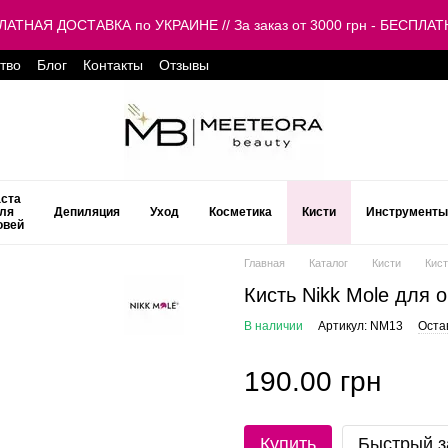
ЕСПЛАТНАЯ ДОСТАВКА по УКРАИНЕ // За заказ от 3000 грн - БЕСП
тво
Блог
Контакты
Отзывы
ста
ля
Депиляция
Уход
Косметика
Кисти
Инструменты
овей
Главная
Каталог
Кисти
Кист
Кисть Nikk Mole для
В наличии
Артикул: NM13
Оста
190.00 грн
Купить
Быстрый з