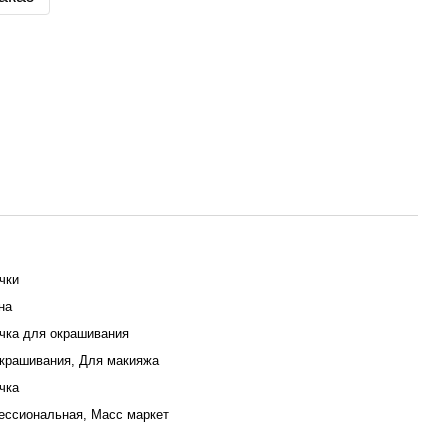
чки
на
чка для окрашивания
крашивания, Для макияжа
чка
ссиональная, Масс маркет