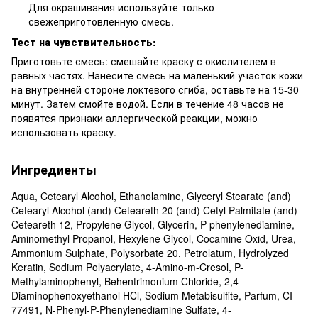
Для окрашивания используйте только
свежеприготовленную смесь.
Тест на чувствительность:
Приготовьте смесь: смешайте краску с окислителем в
равных частях. Нанесите смесь на маленький участок кожи
на внутренней стороне локтевого сгиба, оставьте на 15-30
минут. Затем смойте водой. Если в течение 48 часов не
появятся признаки аллергической реакции, можно
использовать краску.
Ингредиенты
Aqua, Cetearyl Alcohol, Ethanolamine, Glyceryl Stearate (and)
Cetearyl Alcohol (and) Ceteareth 20 (and) Cetyl Palmitate (and)
Ceteareth 12, Propylene Glycol, Glycerin, P-phenylenediamine,
Aminomethyl Propanol, Hexylene Glycol, Cocamine Oxid, Urea,
Ammonium Sulphate, Polysorbate 20, Petrolatum, Hydrolyzed
Keratin, Sodium Polyacrylate, 4-Amino-m-Cresol, P-
Methylaminophenyl, Behentrimonium Chloride, 2,4-
Diaminophenoxyethanol HCl, Sodium Metabisulfite, Parfum, CI
77491, N-Phenyl-P-Phenylenediamine Sulfate, 4-