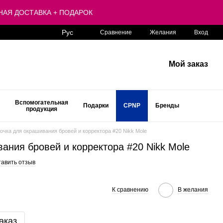
ЛАТНАЯ ДОСТАВКА + ПОДАРОК
Рус
Сравнение
Желания
Вход
Мой заказ
Вспомогательная
Подарки
CPNP
Бренды
продукция
очка для окрашивания бровей и корректора #20 Nikk Mole
ания бровей и корректора #20 Nikk Mole
тавить отзыв
К сравнению
В желания
аказ