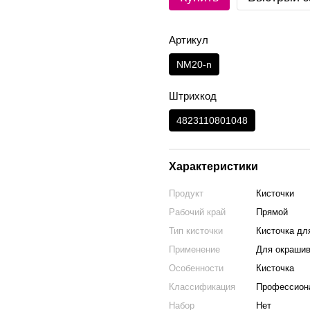
Артикул
NM20-n
Штрихкод
4823110801048
Характеристики
Продукт
Кисточки
Рабочий край
Прямой
Тип кисточки
Кисточка дл
Применение
Для окрашив
Особенности
Кисточка
Классификация
Профессиона
Набор
Нет