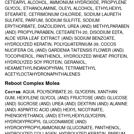
CETEARYL ALCOHOL, AMMONIUM HYDROXIDE, PROPYLENE
GLYCOL, ETHANOLAMINE, OLEYL ALCOHOL, ETHYLHEXYL
STEARATE, CETRIMONIUM CHLORIDE, SODIUM LAURETH
SULFATE, PARFUM, SODIUM SULFITE, SODIUM
ERYTHORBATE, DIAZOLIDINYL UREA (AND) METHYLPARABEN
(AND) PROPYLPARABEN, CETEARETH-20, DISODIUM EDTA,
ALOE VERA LEAF EXTRACT (AND) SODIUM BENZOATE,
HYDROLYZED KERATIN, POLYQUATERNIUM-39, COCOS
NUCIFERA OIL (AND) GARDENIA TAITENSIS FLOWER (AND)
TOCOPHEROL, PANTHENOL, HYDROLYZED WHEAT PROTEIN,
HYDROLYZED SOY PROTEIN, GERANIOL,
HEXAMETHYLINDANOPYRAN, TETRAMETHYL
ACETYLOCTAHYDRONAPHTHALENES
Reboot Complex Molea
Состав
: AQUA, POLYSORBATE 20, GLYCERIN, XANTHAN
GUM, HEXYLENE GLYCOL (AND) FRUCTOSE (AND) GLUCOSE
(AND) SUCROSE (AND) UREA (AND) DEXTRIN (AND) ALANINE
(AND) ASPARTIC ACID (AND) HEXYL NICOTINATE,
PHENOXYETHANOL (AND) ETHYLHEXYLGLYCERIN,
HYDROXYPROPYL GLUCONAMIDE (AND)
HYDROXYPROPYLAMMONIUM GLUCONATE, PANTHENOL,
HYDROLYZED COLLAGEN, HYDROLYZED KERATIN, PARFUM,