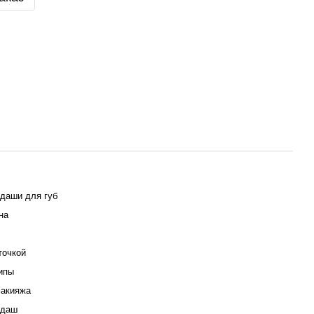
даши для губ
на
точкой
ипы
макияжа
ндаш