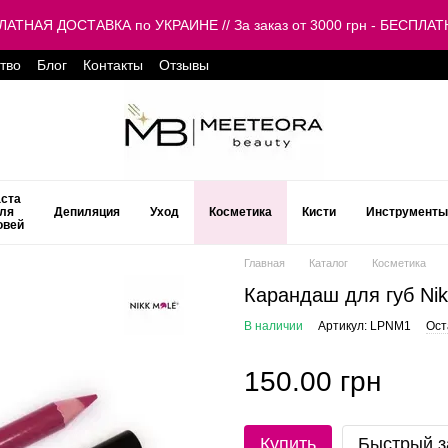
ЕСПЛАТНАЯ ДОСТАВКА по УКРАИНЕ // За заказ от 3000 грн - БЕСП
тво
Блог
Контакты
Отзывы
ста
ля
Депиляция
Уход
Косметика
Кисти
Инструменты
овей
Главная
Каталог
Косметика
Карандаш для губ Ni
В наличии
Артикул: LPNM1
Ост
150.00 грн
Купить
Быстрый з