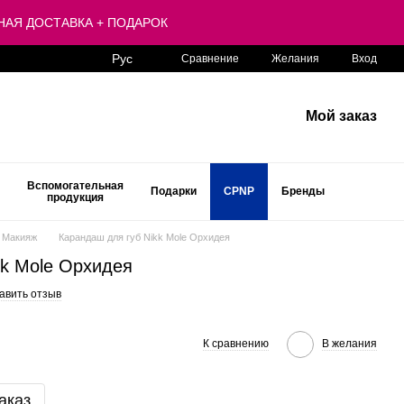
ЛАТНАЯ ДОСТАВКА + ПОДАРОК
Рус
Сравнение
Желания
Вход
Мой заказ
Вспомогательная
Подарки
CPNP
Бренды
продукция
Макияж
Карандаш для губ Nikk Mole Орхидея
kk Mole Орхидея
авить отзыв
К сравнению
В желания
аказ