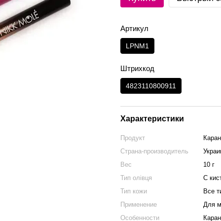
Артикул
LPNM1
Штрихкод
4823110800911
Характеристики
Продукт
Каран
Страна-производитель
Украи
Вес
10 г
Тип олівця
С кис
Тип кожи
Все т
Применение
Для 
Особенности
Кара