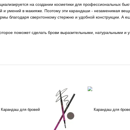
пециализируется на создании косметики для профессиональных бьют
ий и умений в макияже. Поэтому эти карандаши - незаменимая вещь
ормы благодаря сверхтонкому стержню и удобной конструкции. А е
которое поможет сделать брови выразительными, натуральными и