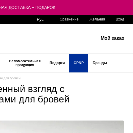
ЛАТНАЯ ДОСТАВКА + ПОДАРОК
Рус
Сравнение
Желания
Вход
Мой заказ
Вспомогательная
Подарки
CPNP
Бренды
продукция
ми для бровей
енный взгляд с
ами для бровей