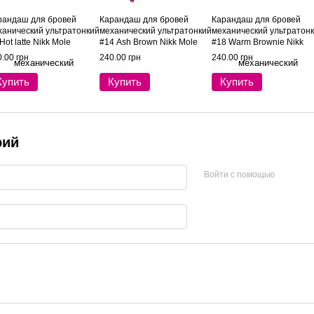
рандаш для бровей
Карандаш для бровей
Карандаш для бровей
ханический ультратонкий
механический ультратонкий
механический ультратон
Hot latte Nikk Mole
#14 Ash Brown Nikk Mole
#18 Warm Brownie Nikk
Mole
.00 грн
240.00 грн
240.00 грн
Купить
Купить
Купить
рий
Войти с помощью