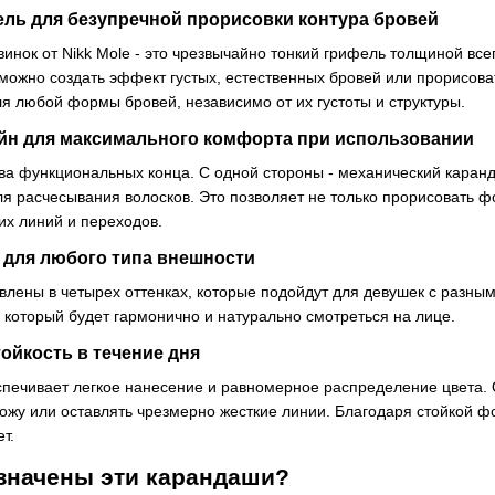
ель для безупречной прорисовки контура бровей
нок от Nikk Mole - это чрезвычайно тонкий грифель толщиной всег
можно создать эффект густых, естественных бровей или прорисовать
 любой формы бровей, независимо от их густоты и структуры.
айн для максимального комфорта при использовании
а функциональных конца. С одной стороны - механический каранда
для расчесывания волосков. Это позволяет не только прорисовать 
их линий и переходов.
 для любого типа внешности
лены в четырех оттенках, которые подойдут для девушек с разным
 который будет гармонично и натурально смотреться на лице.
стойкость в течение дня
ечивает легкое нанесение и равномерное распределение цвета. О
кожу или оставлять чрезмерно жесткие линии. Благодаря стойкой ф
т.
азначены эти карандаши?