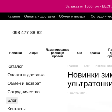
Перейти к основному контенту
За заказ от 1500 грн - Б
Каталог
Оплата и доставка
Обмен и возврат
Сотрудничес
098 477-88-82
Ламинирование
Па
Новинки
Акции
ресниц и
Хна
Краска
д
бровей
бр
Каталог
Главная
Блог
Новинки зим
Новинки зи
Оплата и доставка
ультратонк
Обмен и возврат
Сотрудничество
5 марта 2025
Блог
Контакты