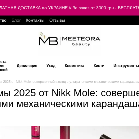
ЕСПЛАТНАЯ ДОСТАВКА по УКРАИНЕ // За заказ от 3000 грн - БЕСП
тво
Блог
Контакты
Отзывы
ста
ля
Депиляция
Уход
Косметика
Кисти
Инструменты
овей
ы 2025 от Nikk Mole: совершенный взгляд с ультратонкими механическими карандаша
мы 2025 от Nikk Mole: соверш
ими механическими карандаш