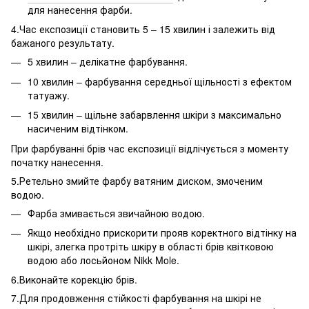
для нанесення фарби.
4.Час експозиції становить 5 – 15 хвилин і залежить від
бажаного результату.
5 хвилин – делікатне фарбування.
10 хвилин – фарбування середньої щільності з ефектом
татуажу.
15 хвилин – щільне забарвлення шкіри з максимально
насиченим відтінком.
При фарбуванні брів час експозиції відлічується з моменту
початку нанесення.
5.Ретельно змийте фарбу ватяним диском, змоченим
водою.
Фарба змивається звичайною водою.
Якщо необхідно прискорити прояв коректного відтінку на
шкірі, злегка протріть шкіру в області брів квітковою
водою або лосьйоном Nikk Mole.
6.Виконайте корекцію брів.
7.Для продовження стійкості фарбування на шкірі не