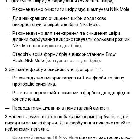
1.Підготуйте шкіру до фарбування (очистить шкіру).
Рекомендуємо очистити шкіру мус-шампунем Nikk Mole.
Для найкращого очищення шкіри додатково
використовуйте скраб для брів Nikk Mole.
Рекомендуємо для знежирення та очищення шкіри
ділянки фарбування використовувати сольовий розчин
Nikk Mole (
знежирювач для брів
).
Створіть ескіз-форму брів з використанням Brow
Paste Nikk Mole (
контурна паста для брів
).
2.Змішайте фарбу з окисником в пропорції 1:1.
Рекомендуємо використовувати 1 см фарби та рівну
пропорцію окисника.
Ретельно перемішайте окисник з фарбою до однорідної
консистенції.
Проводьте змішування в неметалевій ємності.
3.Нанесіть суміш строго по бажаній формі фарбування, не
виходячи за межі форми. Для фарбування використовуйте
нейлоновий пензлик.
Скошений пензлик 16 Nikk Mole
ідеально застосовується