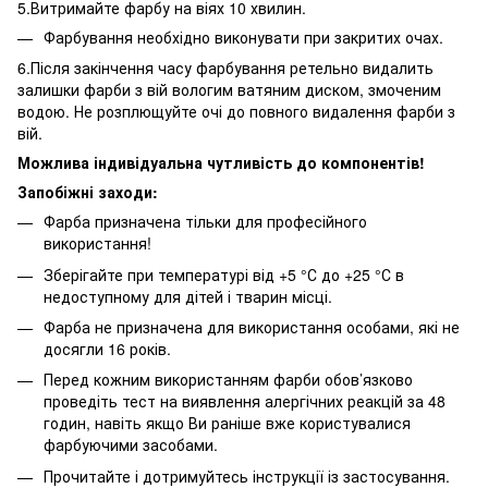
5.Витримайте фарбу на віях 10 хвилин.
Фарбування необхідно виконувати при закритих очах.
6.Після закінчення часу фарбування ретельно видалить
залишки фарби з вій вологим ватяним диском, змоченим
водою. Не розплющуйте очі до повного видалення фарби з
вій.
Можлива індивідуальна чутливість до компонентів!
Запобіжні заходи:
Фарба призначена тільки для професійного
використання!
Зберігайте при температурі від +5 °С до +25 °С в
недоступному для дітей і тварин місці.
Фарба не призначена для використання особами, які не
досягли 16 років.
Перед кожним використанням фарби обов’язково
проведіть тест на виявлення алергічних реакцій за 48
годин, навіть якщо Ви раніше вже користувалися
фарбуючими засобами.
Прочитайте і дотримуйтесь інструкції із застосування.