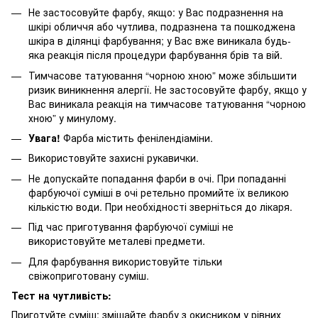
Не застосовуйте фарбу, якщо: у Вас подразнення на
шкірі обличчя або чутлива, подразнена та пошкоджена
шкіра в ділянці фарбування; у Вас вже виникала будь-
яка реакція після процедури фарбування брів та вій.
Тимчасове татуювання “чорною хною” може збільшити
ризик виникнення алергії. Не застосовуйте фарбу, якщо у
Вас виникала реакція на тимчасове татуювання “чорною
хною” у минулому.
Увага!
Фарба містить фенілендіаміни.
Використовуйте захисні рукавички.
Не допускайте попадання фарби в очі. При попаданні
фарбуючої суміші в очі ретельно промийте їх великою
кількістю води. При необхідності зверніться до лікаря.
Під час приготування фарбуючої суміші не
використовуйте металеві предмети.
Для фарбування використовуйте тільки
свіжоприготовану суміш.
Тест на чутливість:
Приготуйте суміш: змішайте фарбу з окисником у рівних