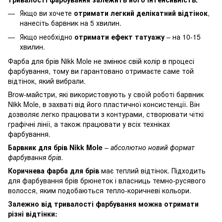
Якщо ви хочете
отримати легкий делікатний відтінок
,
нанесіть барвник на 5 хвилин.
Якщо необхідно
отримати ефект татуажу
– на 10-15
хвилин.
Фарба для брів Nikk Mole не змінює свій колір в процесі
фарбування, тому ви гарантовано отримаєте саме той
відтінок, який вибрали.
Brow-майстри, які використовують у своїй роботі барвник
Nikk Mole, в захваті від його пластичної консистенції. Він
дозволяє легко працювати з контурами, створювати чіткі
графічні лінії, а також працювати у всіх техніках
фарбування.
Барвник для брів Nikk Mole
–
абсолютно новий формат
фарбування брів.
Коричнева фарба
для брів
має теплий відтінок. Підходить
для фарбування брів брюнеток і власниць темно-русявого
волосся, яким подобаються тепло-коричневі кольори.
Залежно від тривалості фарбування можна отримати
різні відтінки: