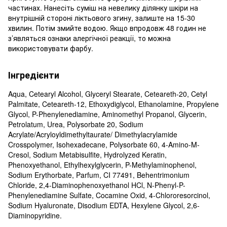
частинах. Нанесіть суміш на невелику ділянку шкіри на
внутрішній стороні ліктьового згину, залиште на 15-30
хвилин. Потім змийте водою. Якщо впродовж 48 годин не
з’являться ознаки алергічної реакції, то можна
використовувати фарбу.
Інгредієнти
Aqua, Cetearyl Alcohol, Glyceryl Stearate, Ceteareth-20, Cetyl
Palmitate, Ceteareth-12, Ethoxydiglycol, Ethanolamine, Propylene
Glycol, P-Phenylenediamine, Aminomethyl Propanol, Glycerin,
Petrolatum, Urea, Polysorbate 20, Sodium
Acrylate/Acryloyldimethyltaurate/ Dimethylacrylamide
Crosspolymer, Isohexadecane, Polysorbate 60, 4-Amino-M-
Cresol, Sodium Metabisulfite, Hydrolyzed Keratin,
Phenoxyethanol, Ethylhexylglycerin, P-Methylaminophenоl,
Sodium Erythorbate, Parfum, CI 77491, Behentrimonium
Chloride, 2,4-Diaminophenoxyethanol HCl, N-Phenyl-P-
Phenylenediamine Sulfate, Cocamine Oxid, 4-Chlororesorcinol,
Sodium Hyaluronate, Disodium EDTA, Hexylene Glycol, 2,6-
Diaminopyridine.