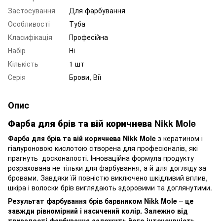
Застосування
Для фарбування
Особливості
Туба
Класифікація
Професійна
Набір
Ні
Кількість
1 шт
Серія
Брови, Вії
Опис
Фарба для брів та вій коричнева Nikk Mole
Фарба для брів та вій коричнева Nikk Mole
з кератином і
гіалуроновою кислотою створена для професіоналів, які
прагнуть досконалості. Інноваційна формула продукту
розрахована не тільки для фарбування, а й для догляду за
бровами. Завдяки їй повністю виключено шкідливий вплив,
шкіра і волоски брів виглядають здоровими та доглянутими.
Результат фарбування брів барвником Nikk Mole – це
завжди рівномірний і насичений колір. Залежно від
тривалості фарбування залежить його інтенсивність.