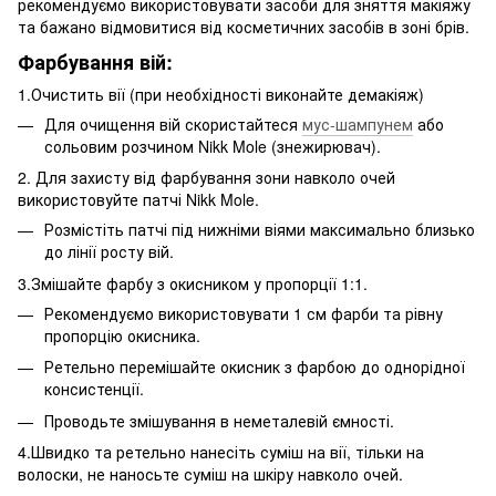
рекомендуємо використовувати засоби для зняття макіяжу
та бажано відмовитися від косметичних засобів в зоні брів.
Фарбування вій:
1.Очистить вії (при необхідності виконайте демакіяж)
Для очищення вій скористайтеся
мус-шампунем
або
сольовим розчином Nikk Mole (знежирювач).
2. Для захисту від фарбування зони навколо очей
використовуйте патчі Nikk Mole.
Розмістіть патчі під нижніми віями максимально близько
до лінії росту вій.
3.Змішайте фарбу з окисником у пропорції 1:1.
Рекомендуємо використовувати 1 см фарби та рівну
пропорцію окисника.
Ретельно перемішайте окисник з фарбою до однорідної
консистенції.
Проводьте змішування в неметалевій ємності.
4.Швидко та ретельно нанесіть суміш на вії, тільки на
волоски, не наносьте суміш на шкіру навколо очей.