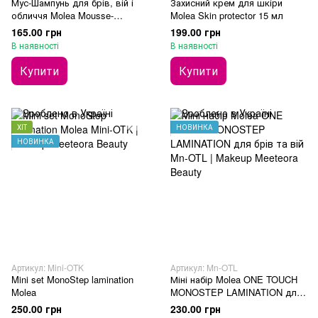
Мус-Шампунь для брів, вій і
Захисний крем для шкіри
обличчя Molea Mousse-
Molea Skin protector 15 мл
shampoo Rosemary 150 мл
165.00 грн
199.00 грн
В наявності
В наявності
Купити
Купити
ХІТ
НОВИНКА
НОВИНКА
Артикул: Mini-OTK
Артикул: Mn-OTL
Mini set MonoStep lamination
Міні набір Molea ONE TOUCH
Molea
MONOSTEP LAMINATION для
брів та вій
250.00 грн
230.00 грн