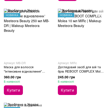
НОВИНКА
НОВИНКА
Артикул: MB-DR
Артикул: MlRc
Маска для волосся
Доглядовий засіб для вій та
"Інтенсивне відновлення"
брів REBOOT COMPLEX Molea
Meeteora Beauty 250 мл
10 мл
360.00 грн
245.00 грн
В наявності
В наявності
Купити
Купити