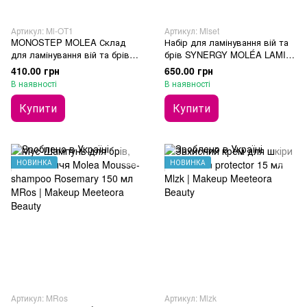
Артикул: Ml-OT1
Артикул: Mlset
MONOSTEP MOLEA Склад
Набір для ламінування вій та
для ламінування вій та брів
брів SYNERGY MOLÉA LAMI
ONE TOUCH LAMINATION 10
SET
410.00 грн
650.00 грн
мл
В наявності
В наявності
Купити
Купити
НОВИНКА
НОВИНКА
Артикул: MRos
Артикул: Mlzk