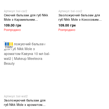
Артикул: bal-car2
Артикул: bal-сос2
Сяючий бальзам для губ Nikk
Зволожуючий бальзам для
Mole з Карамельним
губ Nikk Mole з Кокосовим
ароматом 10 мл
ароматом 10 мл
109.00 грн
109.00 грн
Розпродано
Розпродано
Артикул: bal-wat2
Зволожуючий бальзам для
губ Nikk Mole з ароматом
Кавуна 10 мл