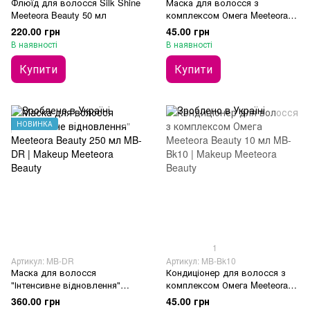
Флюїд для волосся Silk Shine
Маска для волосся з
Meeteora Beauty 50 мл
комплексом Омега Meeteora
Beauty 10 мл
220.00 грн
45.00 грн
В наявності
В наявності
Купити
Купити
НОВИНКА
1
Артикул: MB-DR
Артикул: MB-Bk10
Маска для волосся
Кондиціонер для волосся з
"Інтенсивне відновлення"
комплексом Омега Meeteora
Meeteora Beauty 250 мл
Beauty 10 мл
360.00 грн
45.00 грн