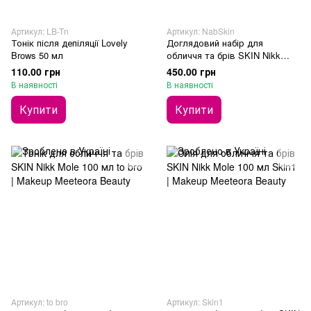
Артикул: LB-Tn
Артикул: NabSkin
Тонік після депіляції Lovely
Доглядовий набір для
Brows 50 мл
обличчя та брів SKIN Nikk
Mole
110.00 грн
450.00 грн
В наявності
В наявності
Купити
Купити
Артикул: to bro
Артикул: Skin1