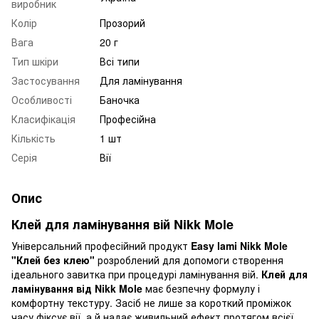
виробник
Колір
Прозорий
Вага
20 г
Тип шкіри
Всі типи
Застосування
Для ламінування
Особливості
Баночка
Класифікація
Професійна
Кількість
1 шт
Серія
Вії
Опис
Клей для ламінування вій Nikk Mole
Універсальний професійний продукт
Easy lami Nikk Mole
"Клей без клею"
розроблений для допомоги створення
ідеального завитка при процедурі ламінування вій.
Клей для
ламінування від Nikk Mole
має безпечну формулу і
комфортну текстуру. Засіб не лише за короткий проміжок
часу фіксує вії, а й надає живильний ефект протягом всієї