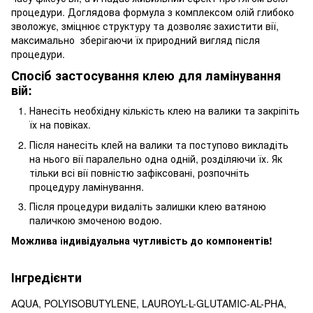
процедури. Доглядова формула з комплексом олій глибоко
зволожує, зміцнює структуру та дозволяє захистити вії,
максимально зберігаючи їх природний вигляд після
процедури.
Спосіб застосування клею для ламінування
вій:
Нанесіть необхідну кількість клею на валики та закріпіть
їх на повіках.
Після нанесіть клей на валики та поступово викладіть
на нього вії паралельно одна одній, розділяючи їх. Як
тільки всі вії повністю зафіксовані, розпочніть
процедуру ламінування.
Після процедури видаліть залишки клею ватяною
паличкою змоченою водою.
Можлива індивідуальна чутливість до компонентів!
Інгредієнти
AQUA, POLYISOBUTYLENE, LAUROYL-L-GLUTAMIC-AL-PHA,