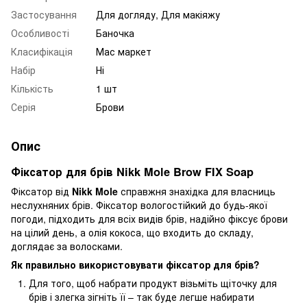
Застосування
Для догляду, Для макіяжу
Особливості
Баночка
Класифікація
Мас маркет
Набір
Ні
Кількість
1 шт
Серія
Брови
Опис
Фіксатор для брів Nikk Mole Brow FIX Soap
Фіксатор від
Nikk Mole
справжня знахідка для власниць
неслухняних брів. Фіксатор вологостійкий до будь-якої
погоди, підходить для всіх видів брів, надійно фіксує брови
на цілий день, а олія кокоса, що входить до складу,
доглядає за волосками.
Як правильно використовувати фіксатор для брів?
Для того, щоб набрати продукт візьміть щіточку для
брів і злегка зігніть її – так буде легше набирати