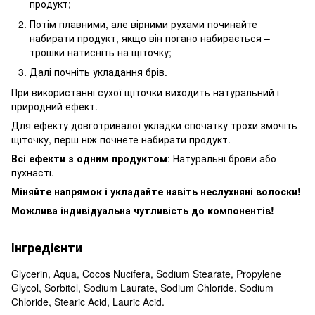
продукт;
Потім плавними, але вірними рухами починайте
набирати продукт, якщо він погано набирається –
трошки натисніть на щіточку;
Далі почніть укладання брів.
При використанні сухої щіточки виходить натуральний і
природний ефект.
Для ефекту довготривалої укладки спочатку трохи змочіть
щіточку, перш ніж почнете набирати продукт.
Всі ефекти з одним продуктом
: Натуральні брови або
пухнасті.
Міняйте напрямок і укладайте навіть неслухняні волоски!
Можлива індивідуальна чутливість до компонентів!
Інгредієнти
Glycerin, Aqua, Cocos Nucifera, Sodium Stearate, Propylene
Glycol, Sorbitol, Sodium Laurate, Sodium Chloride, Sodium
Chloride, Stearic Acid, Lauric Acid.