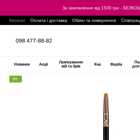
Перейти до основного контенту
За замовлення від 1500 грн - БЕЗ
Каталог
Оплата і доставка
Обмін та повернення
Співпра
098 477-88-82
Ламінування
Па
Новинки
Акції
Хна
Фарба
вій та брів
для
ХІТ