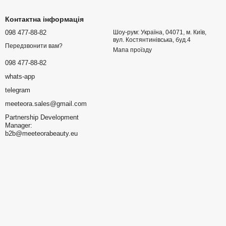
Контактна інформація
098 477-88-82
Шоу-рум: Україна, 04071, м. Київ,
вул. Костянтинівська, буд.4
Передзвонити вам?
Мапа проїзду
098 477-88-82
whats-app
telegram
meeteora.sales@gmail.com
Partnership Development
Manager:
b2b@meeteorabeauty.eu