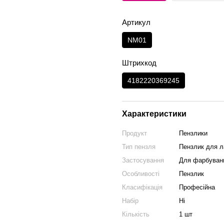
Артикул
NM01
Штрихкод
4182220369245
Характеристики
Продукт
Пензлики
Тип пензля
Пензлик для л
Застосування
Для фарбуванн
Особливості
Пензлик
Класифікація
Професійна
Набір
Ні
Кількість
1 шт