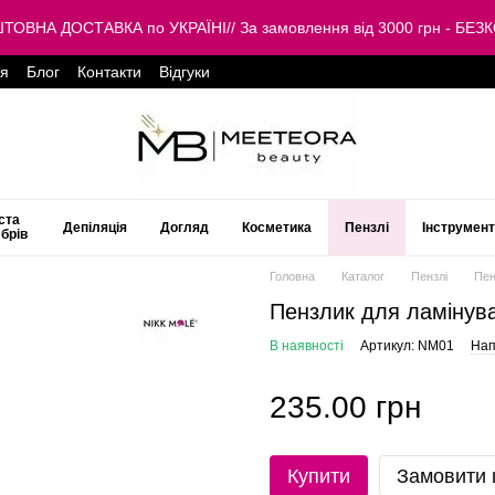
КОШТОВНА ДОСТАВКА по УКРАЇНІ// За замовлення від 3000 грн -
ця
Блог
Контакти
Відгуки
ста
Депіляція
Догляд
Косметика
Пензлі
Інструмен
 брів
Головна
Каталог
Пензлі
Пен
Пензлик для ламінува
В наявності
Артикул: NM01
Нап
235.00 грн
Купити
Замовити