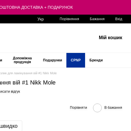
 БЕЗКОШТОВНА ДОСТАВКА + ПОДАРУНОК
Укр
Порівняння
Бажання
Вхід
Мій кошик
Допоміжна
ти
Подарунки
CPNP
Бренди
продукція
злик для ламінування вій #1 Nikk Mole
ння вій #1 Nikk Mole
исати відгук
Порівняти
В бажання
 швидко