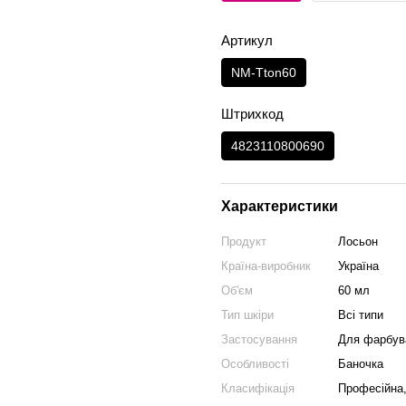
Артикул
NM-Tton60
Штрихкод
4823110800690
Характеристики
Продукт
Лосьон
Країна-виробник
Україна
Об'єм
60 мл
Тип шкіри
Всі типи
Застосування
Для фарбув
Особливості
Баночка
Класифікація
Професійна