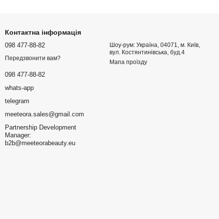
Контактна інформація
098 477-88-82
Шоу-рум: Україна, 04071, м. Київ,
вул. Костянтинівська, буд.4
Передзвонити вам?
Мапа проїзду
098 477-88-82
whats-app
telegram
meeteora.sales@gmail.com
Partnership Development
Manager:
b2b@meeteorabeauty.eu