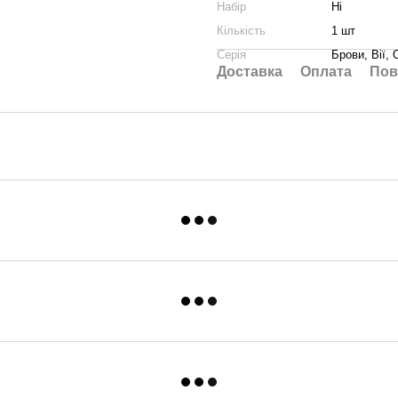
Набір
Ні
Кількість
1 шт
Серія
Брови, Вії,
Доставка
Оплата
Пов