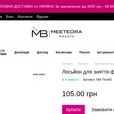
КОШТОВНА ДОСТАВКА по УКРАЇНІ// За замовлення від 3000 грн -
ця
Блог
Контакти
Відгуки
ста
Депіляція
Догляд
Косметика
Пензлі
Інструмен
 брів
Головна
Каталог
Допоміжна про
Лосьйон для зняття ф
В наявності
Артикул: NM-Tton60
105.00 грн
Купити
Замовити