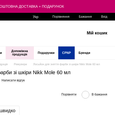
 БЕЗКОШТОВНА ДОСТАВКА + ПОДАРУНОК
Укр
Порівняння
Бажання
Вхід
Мій кошик
Допоміжна
ти
Подарунки
CPNP
Бренди
продукція
дукція
Ремувери
Лосьйон для зняття фарби зі шкіри Nikk Mole 60 мл
арби зі шкіри Nikk Mole 60 мл
Написати відгук
Порівняти
В бажання
 швидко