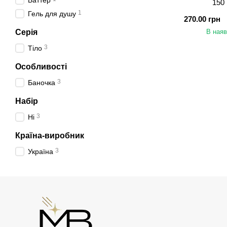
Баттер
150
1
Гель для душу
270.00 грн
В наяв
Серія
3
Тіло
Особливості
3
Баночка
Набір
3
Ні
Країна-виробник
3
Україна