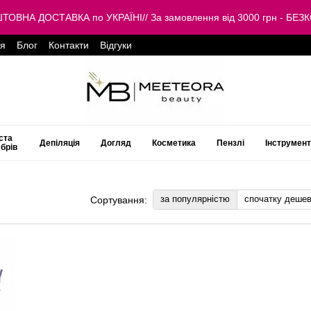
КОШТОВНА ДОСТАВКА по УКРАЇНІ// За замовлення від 3000 грн -
ця
Блог
Контакти
Відгуки
ста
Депіляція
Догляд
Косметика
Пензлі
Інструмен
 брів
за популярністю
спочатку деше
Сортування: