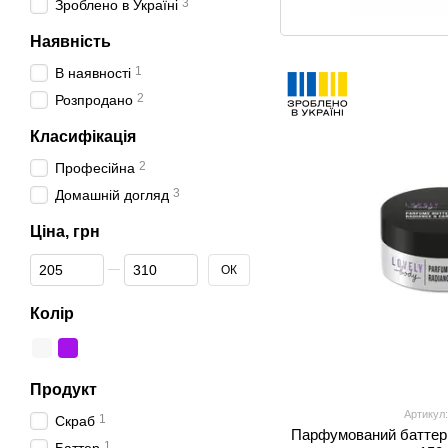
3
Зроблено в Україні
Наявність
1
В наявності
2
Розпродано
Класифікація
2
Професійна
3
Домашній догляд
Ціна, грн
Від Ціна, грн
До Ціна, грн
ОК
Колір
Продукт
Артикул:
1
Скраб
Парфумований баттер 
1