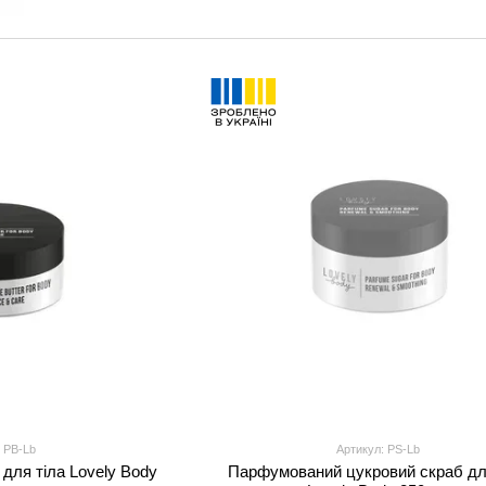
 PB-Lb
Артикул: PS-Lb
для тіла Lovely Body
Парфумований цукровий скраб дл