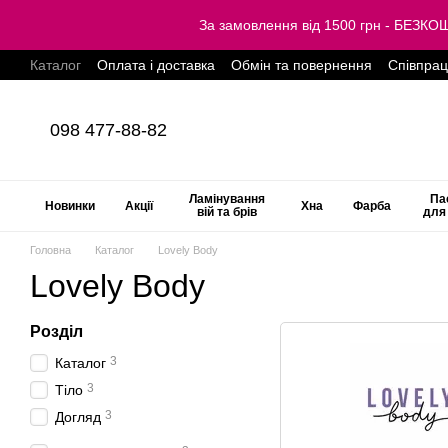
Перейти до основного контенту
За замовлення від 1500 грн - БЕЗ
Каталог
Оплата і доставка
Обмін та повернення
Співпра
098 477-88-82
Ламінування
Па
Новинки
Акції
Хна
Фарба
вій та брів
для
Головна
Каталог
Lovely Body
Lovely Body
Розділ
3
Каталог
3
Тіло
3
Догляд