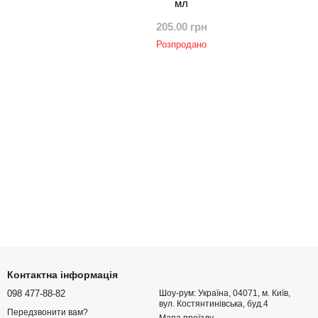
мл
205.00 грн
Розпродано
Контактна інформація
098 477-88-82
Шоу-рум: Україна, 04071, м. Київ,
вул. Костянтинівська, буд.4
Передзвонити вам?