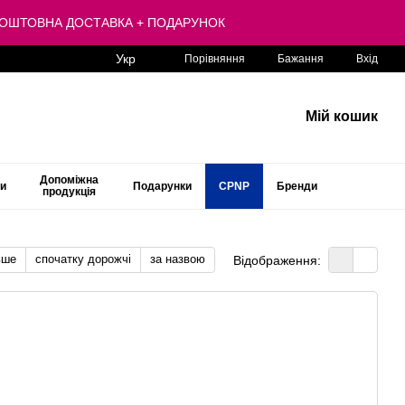
 БЕЗКОШТОВНА ДОСТАВКА + ПОДАРУНОК
Укр
Порівняння
Бажання
Вхід
Мій кошик
Допоміжна
ти
Подарунки
CPNP
Бренди
продукція
вше
спочатку дорожчі
за назвою
Відображення: