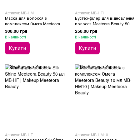
Артикул: MB-HM
Артикул: MB-HFi
Маска для волосся з
Бустер-філер для відновлення
комплексом Омега Meeteora
волосся Meeteora Beauty 50
Beauty 150 мл
мл
300.00 грн
250.00 грн
В наявності
В наявності
Купити
Купити
Артикул: MB-HF
Артикул: MB-HM10
Флюїд для волосся Silk Shine
Маска для волосся з