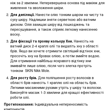
ніж за 2 хвилини. Неперевершена основа під макіяж для
живлення та зволоження шкіри.
Для депіляції.
Нанести олію тонким шаром на чисту та
суху шкіру. Надлишки зняти серветкою або ватним
диском. Олія захищає шкіру від пошкоджень та
пересушування, а також сприяє легкому нанесенню
воску.
Для фіксації та прояву кольору Хни.
Нанесіть на
ватний диск 2-4 краплі олії та видаліть хну з області
брів. Якщо ви хочете отримати світліший відтінок хни,
просочіть хну на бровах олією, а потім змийте водою.
Для отримання найбільш яскравого відтінку хни
змивайте лише олією, після чого злегка протріть
тоніком SKIN Nikk Mole.
Для росту брів.
Для поліпшення росту волосків в
області брів нанесіть 1 краплю олії на область брів.
Легкими масажними рухами утріть у шкіру та волоски.
Виконуйте масаж 1-3 хвилини для кращої ефективності
роботи олії.
Протипоказання:
Індивідуальна непереносимість
компонентів.