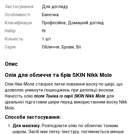
Застосування
Для догляду
Особливості
Баночка
Класифікація
Професійна, Домашній догляд
Набір
Ні
Кількість
1 шт
Серія
Обличчя, Брови, Вії
Опис
Олія для обличчя та брів SKIN Nikk Mole
Олія Нікк Моле створює легке ковзання воску по шкірі, що
дозволяє уникнути пошкоджень при депіляції воском.
Нанесіть олію
після Тоніка із серії SKIN Nikk Mole
для
ідеальної підготовки шкіри перед використанням воску Nikk
Mole.
Способи застосування:
Для макіяжу.
Розподілити олію по обличчю тонким
шаром. Засіб має легку текстуру, поглинається менше