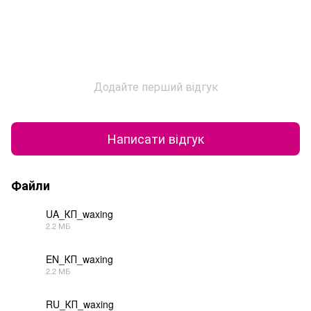
Додайте перший відгук
Написати відгук
Файли
UA_КП_waxing
2.2 МБ
PDF
EN_КП_waxing
2.2 МБ
PDF
RU_КП_waxing