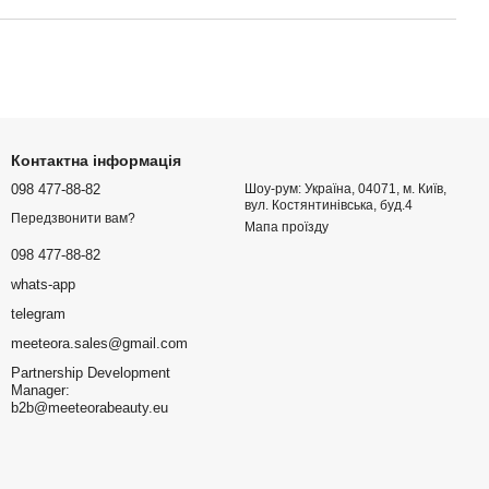
Контактна інформація
098 477-88-82
Шоу-рум: Україна, 04071, м. Київ,
вул. Костянтинівська, буд.4
Передзвонити вам?
Мапа проїзду
098 477-88-82
whats-app
telegram
meeteora.sales@gmail.com
Partnership Development
Manager:
b2b@meeteorabeauty.eu