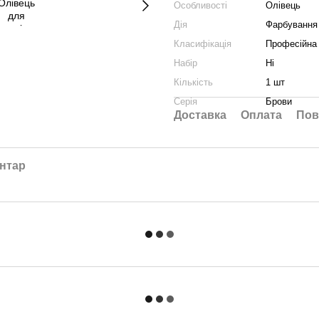
Особливості
Олівець
Дія
Фарбування 
Класифікація
Професійна
Набір
Ні
Кількість
1 шт
Серія
Брови
Доставка
Оплата
Пов
ентар