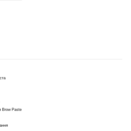
ста
м
 Brow Paste
ання