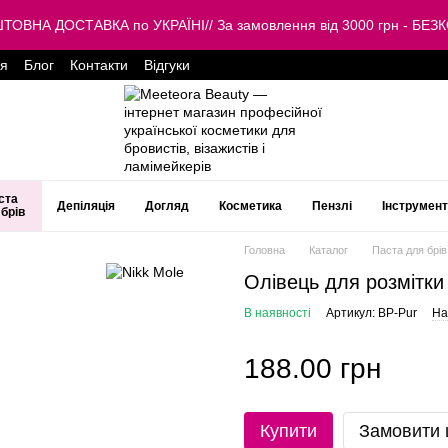
КОШТОВНА ДОСТАВКА по УКРАЇНІ// За замовлення від 3000 грн -
ця
Блог
Контакти
Відгуки
ста
Депіляція
Догляд
Косметика
Пензлі
Інструмен
 брів
Головна
Каталог
Паста для брів
Олівець для розмітки 
В наявності
Артикул: BP-Pur
На
188.00 грн
Купити
Замовити