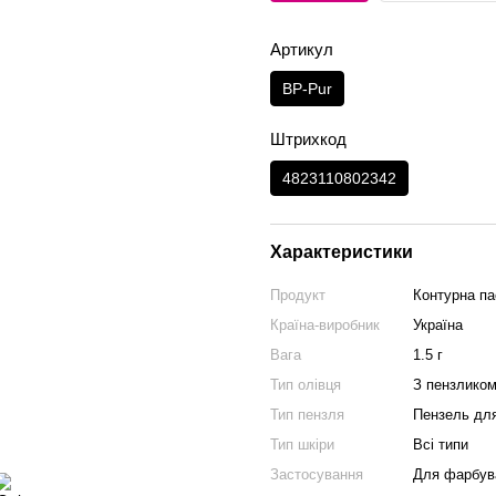
Артикул
BP-Pur
Штрихкод
4823110802342
Характеристики
Продукт
Контурна па
Країна-виробник
Україна
Вага
1.5 г
Тип олівця
З пензлико
Тип пензля
Пензель для
Тип шкіри
Всі типи
Застосування
Для фарбув