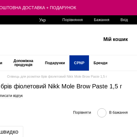
 БЕЗКОШТОВНА ДОСТАВКА + ПОДАРУНОК
Укр
Порівняння
Бажання
Вхід
Мій кошик
Допоміжна
ти
Подарунки
CPNP
Бренди
продукція
Олівець для розмітки брів фіолетовий Nikk Mole Brow Paste 1,5 г
брів фіолетовий Nikk Mole Brow Paste 1,5 г
писати відгук
Порівняти
В бажання
 швидко