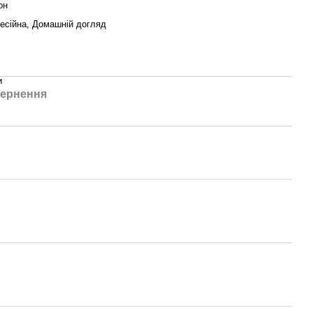
он
есійна, Домашній догляд
и
ернення