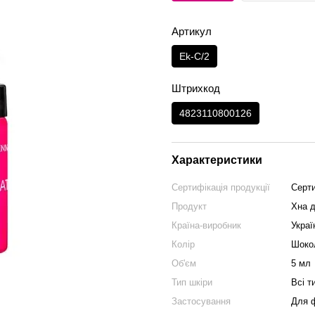
Артикул
Ek-C/2
Штрихкод
4823110800126
Характеристики
Сертифікація продукції
Серт
Продукт
Хна д
Країна-виробник
Украї
Колір
Шоко
Об'єм
5 мл
Тип шкіри
Всі т
Застосування
Для 