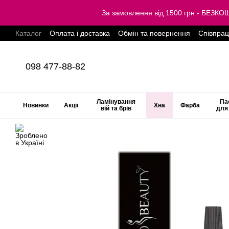
Перейти до основного контенту
За замовлення від 1500 грн - БЕЗ
Каталог
Оплата і доставка
Обмін та повернення
Співпра
098 477-88-82
Ламінування
Па
Новинки
Акції
Хна
Фарба
вій та брів
для