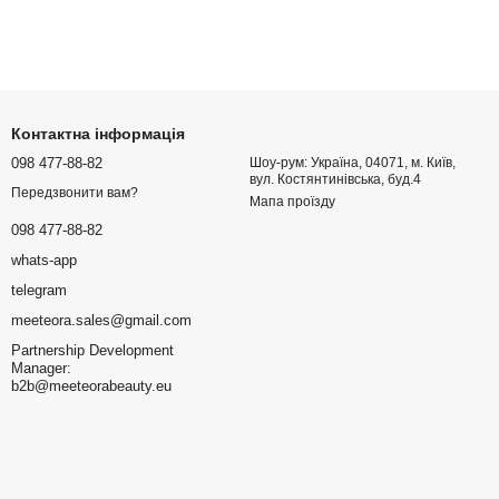
Контактна інформація
098 477-88-82
Шоу-рум: Україна, 04071, м. Київ,
вул. Костянтинівська, буд.4
Передзвонити вам?
Мапа проїзду
098 477-88-82
whats-app
telegram
meeteora.sales@gmail.com
Partnership Development
Manager:
b2b@meeteorabeauty.eu