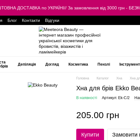
КОШТОВНА ДОСТАВКА по УКРАЇНІ// За замовлення від 3000 грн -
ця
Блог
Контакти
Відгуки
ста
Депіляція
Догляд
Косметика
Пензлі
Інструмен
 брів
Головна
Каталог
Хна
Хна дл
Хна для брів Ekko Be
В наявності
Артикул: Ek-C/2
Нап
205.00 грн
Купити
Замовити