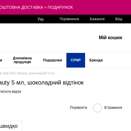
 БЕЗКОШТОВНА ДОСТАВКА + ПОДАРУНОК
Укр
Порівняння
Бажання
Вхід
Мій кошик
Допоміжна
ти
Подарунки
CPNP
Бренди
продукція
я брів Ekko Beauty шоколадний 5 мл
auty 5 мл, шоколадний відтінок
исати відгук
Порівняти
В бажання
 швидко