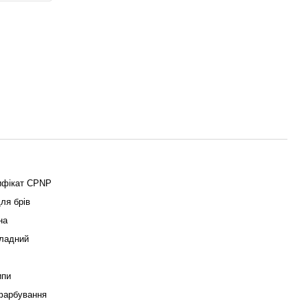
ифікат CPNP
ля брів
на
ладний
ипи
фарбування