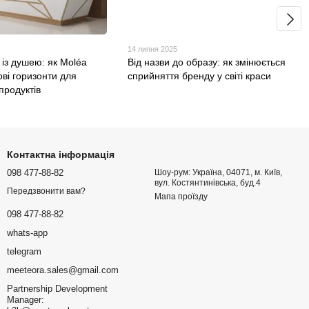
14 липня 2025
із душею: як Moléa
Від назви до образу: як змінюється
ові горизонти для
сприйняття бренду у світі краси
продуктів
Контактна інформація
098 477-88-82
Шоу-рум: Україна, 04071, м. Київ,
вул. Костянтинівська, буд.4
Передзвонити вам?
Мапа проїзду
098 477-88-82
whats-app
telegram
meeteora.sales@gmail.com
Partnership Development
Manager: