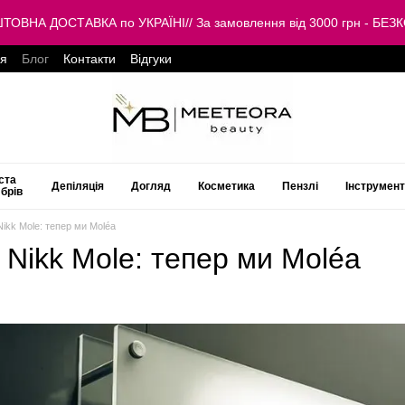
КОШТОВНА ДОСТАВКА по УКРАЇНІ// За замовлення від 3000 грн -
ця
Блог
Контакти
Відгуки
ста
Депіляція
Догляд
Косметика
Пензлі
Інструмен
 брів
ikk Mole: тепер ми Moléa
Nikk Mole: тепер ми Moléa