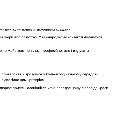
у вжитку — навіть зі значенням крадіжки.
ами шкіри або сліпотою. У міжнародному контексті додаються
ти майстрам не тільки професійно, але і відчувати
но привабливе й зрозуміле у будь-якому мовному середовищі.
ю відповідає цим критеріям.
 створює приємні асоціації та чітко передає нашу любов до краси