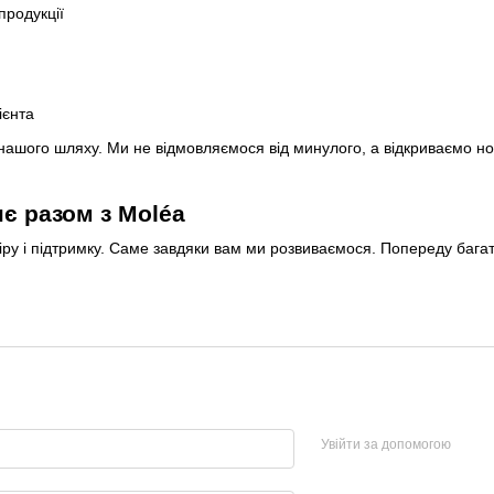
продукції
ієнта
шого шляху. Ми не відмовляємося від минулого, а відкриваємо нов
нє разом з
Moléa
ру і підтримку. Саме завдяки вам ми розвиваємося. Попереду багато
Увійти за допомогою