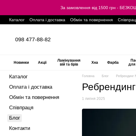
Перейти до основного контенту
За замовлення від 1500 грн - БЕЗ
Каталог
Оплата і доставка
Обмін та повернення
Співпра
098 477-88-82
Ламінування
Па
Новинки
Акції
Хна
Фарба
вій та брів
для
Каталог
Головна
Блог
Ребрендинг N
Ребрендинг 
Оплата і доставка
Обмін та повернення
1 липня 2025
Співпраця
Блог
Контакти