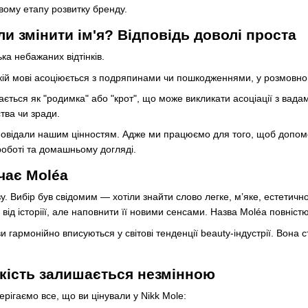
овому етапу розвитку бренду.
и змінити ім'я? Відповідь доволі проста
ка небажаних відтінків.
ькій мові асоціюється з подряпинами чи пошкодженнями, у розмовном
ється як "родимка" або "крот", що може викликати асоціації з вад
тва чи зради.
повідали нашим цінностям. Адже ми працюємо для того, щоб допомог
роботі та домашньому догляді.
чає Moléa
у. Вибір був свідомим — хотіли знайти слово легке, м’яке, естетич
від історіії, але наповнити її новими сенсами. Назва Moléa повніст
зви гармонійно вписуються у світові тенденції beauty-індустрії. Вона
кість залишається незмінною
рігаємо все, що ви цінували у Nikk Mole: