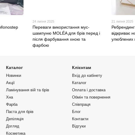
24 липня 2025
21 липня 2025
 Monostep
Переваги використання мус-
Ребрендинг 
шампуню MOLÉA для брів перед і
відкриває н
після фарбування хною та
улюблених 
фарбою
Каталог
Клієнтам
Новинки
Вхід до кабінету
Акції
Каталог
Ламінування вій та брів
Оплата і доставка
Хна
Обмін та повернення
Фарба
Співпраця
Паста для брів
Блог
Депіляція
Контакти
Догляд
Відгуки
Косметика