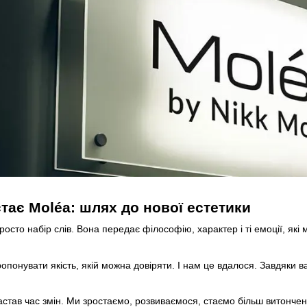
тає Moléa: шлях до нової естетики
осто набір слів. Вона передає філософію, характер і ті емоції, як
опонувати якість, якій можна довіряти. І нам це вдалося. Завдяки 
астав час змін. Ми зростаємо, розвиваємося, стаємо більш витончен