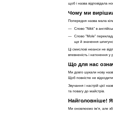
щоб і назва відповідала н
Чому ми вирішил
Попередня назва мала кіль
Слово "Nikk" в англійс
Слово "Mole" переклада
ще й значення шпигунс
Ці смислові нюанси не від
впевненість і натхнення у 
Що для нас озна
Ми довго шукали нову назв
Щоб повністю не відходити 
Звучання і настрій цієї на
та повагу до майстрів.
Найголовніше! Я
Ми оновлюємо ім'я, але збе