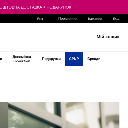
 БЕЗКОШТОВНА ДОСТАВКА + ПОДАРУНОК
Укр
Порівняння
Бажання
Вхід
Мій кошик
Допоміжна
ти
Подарунки
CPNP
Бренди
продукція