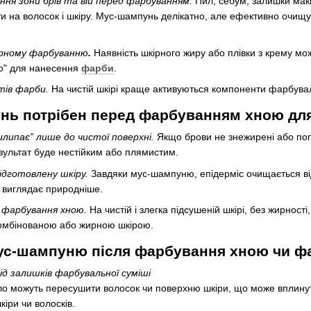
ня зони брів та вій перед фарбуванням.
Пил, себум, залишки макі
ти на волосок і шкіру. Мус-шампунь делікатно, але ефективно очищу
ірному фарбуванню
.
Наявність шкірного жиру або плівки з крему мож
но" для нанесення
фарби
.
тів фарби.
На чистій шкірі краще активуються компоненти фарбуваль
нь потрібен перед фарбуванням хною для
илипає” лише до чистої поверхні.
Якщо брови не знежирені або пога
зультат буде нестійким або плямистим.
підготовлену шкіру.
Завдяки мус-шампуню, епідерміс очищається від
к виглядає природніше.
 фарбування хною.
На чистій і злегка підсушеній шкірі, без жирнос
 комбінованою або жирною шкірою.
ус-шампуню після фарбування хною чи ф
д залишків фарбувальної суміші
о можуть пересушити волосок чи поверхню шкіри, що може вплинут
кіри чи волосків.