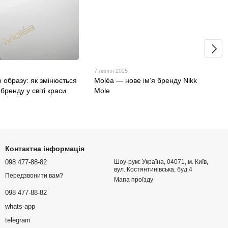
7 липня 2025
о образу: як змінюється
Moléa — нове ім’я бренду Nikk
бренду у світі краси
Mole
Контактна інформація
098 477-88-82
Шоу-рум: Україна, 04071, м. Київ,
вул. Костянтинівська, буд.4
Передзвонити вам?
Мапа проїзду
098 477-88-82
whats-app
telegram