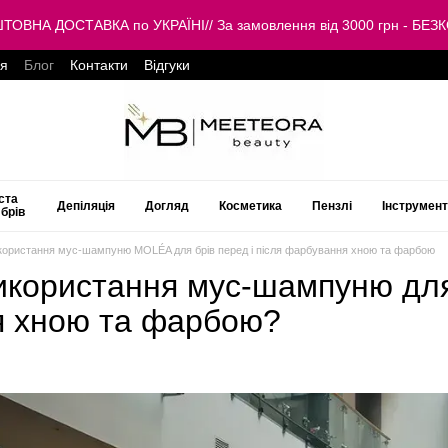
КОШТОВНА ДОСТАВКА по УКРАЇНІ// За замовлення від 3000 грн -
ця
Блог
Контакти
Відгуки
ста
Депіляція
Догляд
Косметика
Пензлі
Інструмен
 брів
користання мус-шампуню MOLÉA для брів перед і після фарбування хною та фарбою
користання мус-шампуню для 
 хною та фарбою?