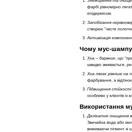
Знежирення та очищен
фарбі рівномірно ляга
епідермісом.
Запобігання нерівном
створює "чисте полот
Активізація компонен
Чому мус-шампу
Хна
– барвник, що “пр
швидко змивається, ре
Хна лягає рівніше на 
фарбування, а відтіно
Підвищення стійкості
особливо у клієнтів із
Використання м
Делікатне очищення ві
Звичайна вода або мил
вимиваючи пігмент зі ш