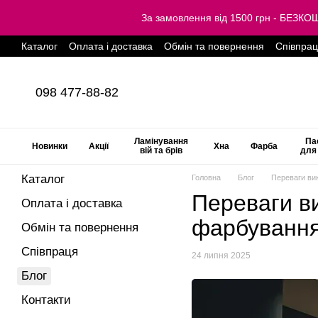
Перейти до основного контенту
За замовлення від 1500 грн - БЕЗ
Каталог
Оплата і доставка
Обмін та повернення
Співпра
098 477-88-82
Ламінування
Па
Новинки
Акції
Хна
Фарба
вій та брів
для
Каталог
Головна
Блог
Переваги ви
Переваги ви
Оплата і доставка
фарбування
Обмін та повернення
Співпраця
24 липня 2025
Блог
Контакти