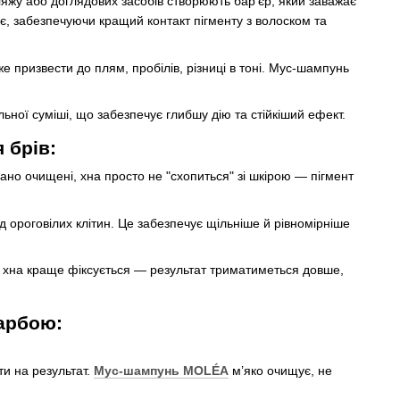
яжу або доглядових засобів створюють бар'єр, який заважає
є, забезпечуючи кращий контакт пігменту з волоском та
е призвести до плям, пробілів, різниці в тоні. Мус-шампунь
ної суміші, що забезпечує глибшу дію та стійкіший ефект.
 брів:
но очищені, хна просто не "схопиться" зі шкірою — пігмент
 ороговілих клітин. Це забезпечує щільніше й рівномірніше
ті, хна краще фіксується — результат триматиметься довше,
арбою:
и на результат.
Мус-шампунь MOLÉA
м’яко очищує, не