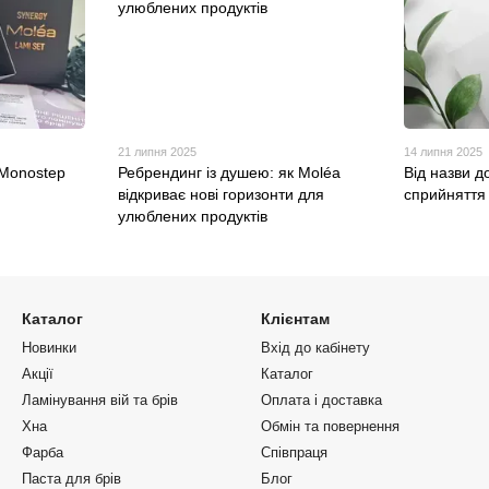
21 липня 2025
14 липня 2025
 Monostep
Ребрендинг із душею: як Moléa
Від назви д
відкриває нові горизонти для
сприйняття 
улюблених продуктів
Каталог
Клієнтам
Новинки
Вхід до кабінету
Акції
Каталог
Ламінування вій та брів
Оплата і доставка
Хна
Обмін та повернення
Фарба
Співпраця
Паста для брів
Блог