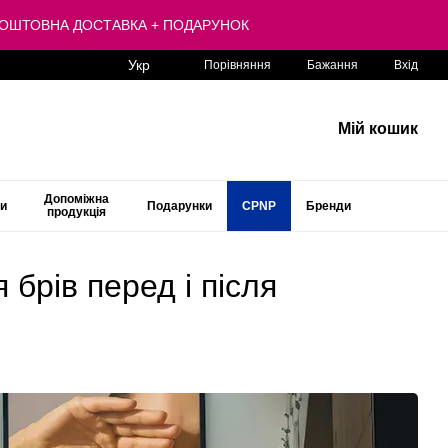
 БЕЗКОШТОВНА ДОСТАВКА + ПОДАРУНОК
Укр
Порівняння
Бажання
Вхід
Мій кошик
Допоміжна
ти
Подарунки
CPNP
Бренди
продукція
брів перед і після