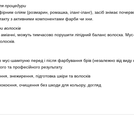
сля процедури
фірним оліям (розмарин, ромашка, іланг-іланг), засіб знімає почер
такту з активними компонентами фарби чи хни.
и волосків
аміачні, можуть тимчасово порушити ліпідний баланс волоска. Мус-ш
олосків.
 мус-шампуню перед і після фарбування брів (незалежно від виду 
ного та професійного результату.
ня, знежирення, підготовка шкіри та волосків
спокоєння, очищення без шкоди для кольору, догляд