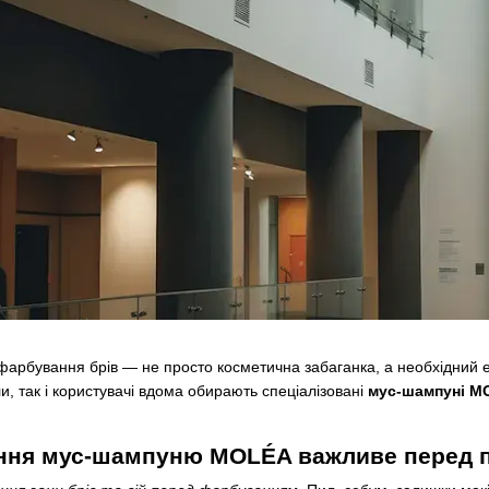
арбування брів — не просто косметична забаганка, а необхідний етап
, так і користувачі вдома обирають спеціалізовані
мус-шампуні M
ння мус-шампуню MOLÉA важливе перед 