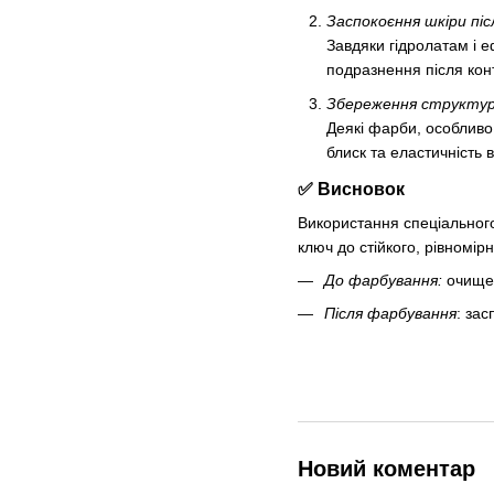
Заспокоєння шкіри пі
Завдяки гідролатам і е
подразнення після кон
Збереження структур
Деякі фарби, особливо 
блиск та еластичність в
✅ Висновок
Використання спеціального
ключ до стійкого, рівномір
До фарбування:
очищен
Після фарбування
: за
Новий коментар