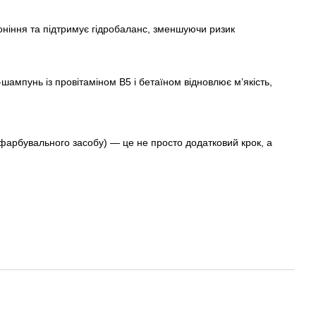
воніння та підтримує гідробаланс, зменшуючи ризик
ампунь із провітаміном B5 і бетаїном відновлює м’якість,
фарбувального засобу) — це не просто додатковий крок, а